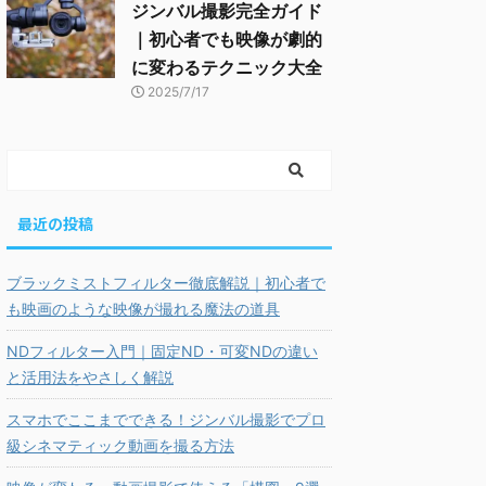
ジンバル撮影完全ガイド
｜初心者でも映像が劇的
に変わるテクニック大全
2025/7/17
最近の投稿
ブラックミストフィルター徹底解説｜初心者で
も映画のような映像が撮れる魔法の道具
NDフィルター入門｜固定ND・可変NDの違い
と活用法をやさしく解説
スマホでここまでできる！ジンバル撮影でプロ
級シネマティック動画を撮る方法