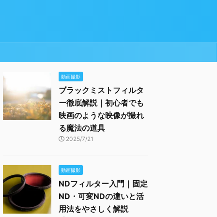
動画撮影
ブラックミストフィルタ
ー徹底解説｜初心者でも
映画のような映像が撮れ
る魔法の道具
2025/7/21
動画撮影
NDフィルター入門｜固定
ND・可変NDの違いと活
用法をやさしく解説